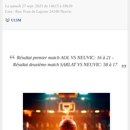
Le
samedi
27
sept.
2025
de 14h15 à 18h30
Lieu :
Rue Yvan de Laporte
24190
Neuvic
U13M
Résultat premier match AOL VS NEUVIC: 16 à 21 -
Résultat deuxième match SARLAT VS NEUVIC: 58 à 17