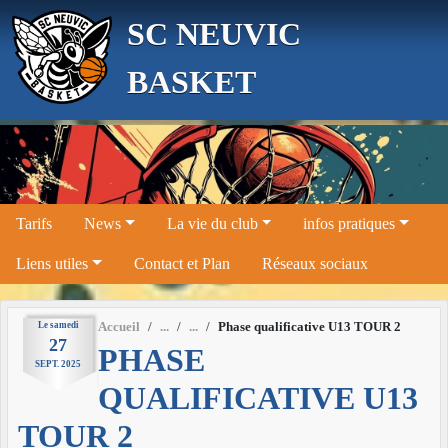
Panneau de gestion des cookies
SC NEUVIC
BASKET
Tarifs
News
La vie du club
infos pratiques
Liens utiles
Contact et Plan
Réseaux sociaux
Le
samedi
Accueil
Phase qualificative U13 TOUR 2
27
PHASE
SEPT.
2025
QUALIFICATIVE U13
TOUR 2