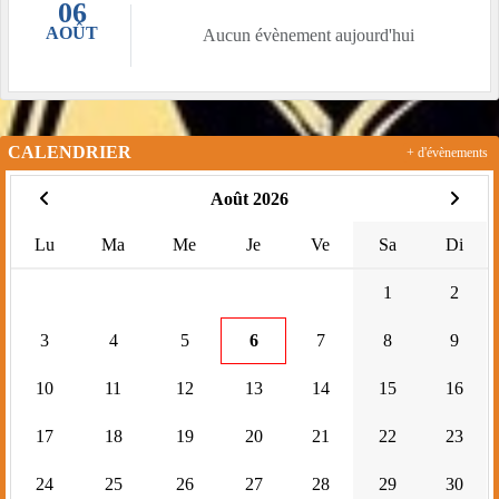
06
AOÛT
Aucun évènement aujourd'hui
CALENDRIER
+ d'évènements
Août 2026
Lu
Ma
Me
Je
Ve
Sa
Di
1
2
3
4
5
6
7
8
9
10
11
12
13
14
15
16
17
18
19
20
21
22
23
24
25
26
27
28
29
30