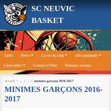
Panneau de gestion des cookies
SC NEUVIC
BASKET
Tarifs
News
La vie du club
infos pratiques
Liens utiles
Contact et Plan
Réseaux sociaux
Accueil
minimes garçons 2016-2017
MINIMES GARÇONS 2016-
2017