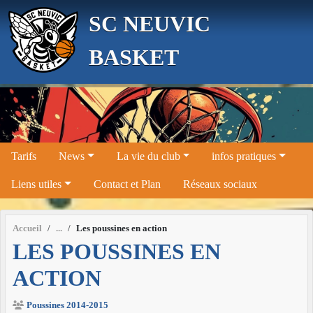
Panneau de gestion des cookies
SC NEUVIC
BASKET
Tarifs
News
La vie du club
infos pratiques
Liens utiles
Contact et Plan
Réseaux sociaux
Accueil
Les poussines en action
LES POUSSINES EN
ACTION
Poussines 2014-2015