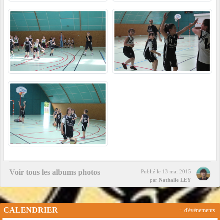
Voir tous les albums photos
Publié le
13 mai 2015
par
Nathalie LEY
CALENDRIER
+ d'évènements