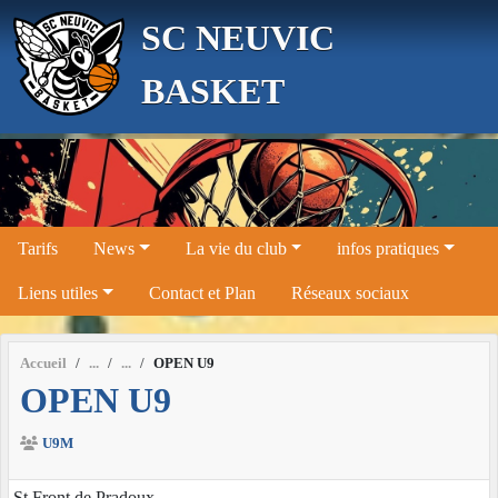
Panneau de gestion des cookies
SC NEUVIC
BASKET
Tarifs
News
La vie du club
infos pratiques
Liens utiles
Contact et Plan
Réseaux sociaux
Accueil
OPEN U9
OPEN U9
U9M
St Front de Pradoux