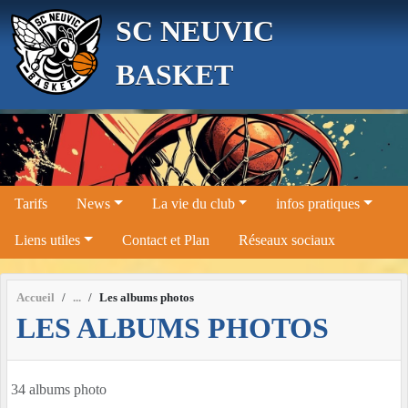
Panneau de gestion des cookies
SC NEUVIC
BASKET
Tarifs
News
La vie du club
infos pratiques
Liens utiles
Contact et Plan
Réseaux sociaux
Accueil
Les albums photos
LES ALBUMS PHOTOS
34 albums photo